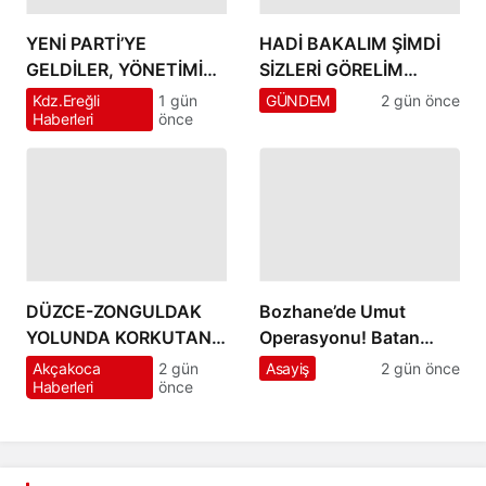
YENİ PARTİ’YE
HADİ BAKALIM ŞİMDİ
GELDİLER, YÖNETİMİ
SİZLERİ GÖRELİM
BEKLEDİLER… KOLTUK
RECEP YILMAZ’I GİTSİN
Kdz.Ereğli
1 gün
GÜNDEM
2 gün önce
Haberleri
önce
ÇIKMAYINCA 14 İMZA
DİYENLER” MEYDAN
ATTILAR!
SİZİN…!!
DÜZCE-ZONGULDAK
Bozhane’de Umut
YOLUNDA KORKUTAN
Operasyonu! Batan
KAZA! TIRLA ÇARPIŞTI,
“Kazım” Teknesi
Akçakoca
2 gün
Asayiş
2 gün önce
Haberleri
önce
TAKLA ATTI: 4 YARALI
Denizden Çıkarıldı