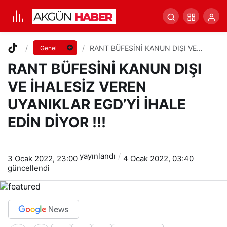
RANT BÜFESİNİ KANUN DIŞI VE İHALESİZ
VEREN UYANIKLAR EGD’Yİ İHALE EDİN DİYOR !!!
Yorum Yap
Paylaş
RANT BÜFESİNİ KANUN DIŞI VE
Genel
İHALESİZ VEREN UYANIKLAR EGD’Yİ
RANT BÜFESİNİ KANUN DIŞI
İHALE EDİN DİYOR !!!
VE İHALESİZ VEREN
UYANIKLAR EGD’Yİ İHALE
EDİN DİYOR !!!
yayınlandı
3 Ocak 2022, 23:00
4 Ocak 2022, 03:40
güncellendi