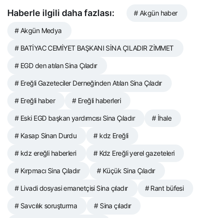
Haberle ilgili daha fazlası:
# Akgün haber
# Akgün Medya
# BATİYAC CEMİYET BAŞKANI SİNA ÇILADIR ZİMMET
# EGD den atılan Sina Çıladır
# Ereğli Gazeteciler Derneğinden Atılan Sina Çıladır
# Ereğli haber
# Ereğli haberleri
# Eski EGD başkan yardımcısı Sina Çıladır
# İhale
# Kasap Sinan Durdu
# kdz Ereğli
# kdz ereğli haberleri
# Kdz Ereğli yerel gazeteleri
# Kırpmacı Sina Çıladır
# Küçük Sina Çıladır
# Livadi dosyasi emanetçisi Sina çıladır
# Rant büfesi
# Savcılık soruşturma
# Sina çıladır