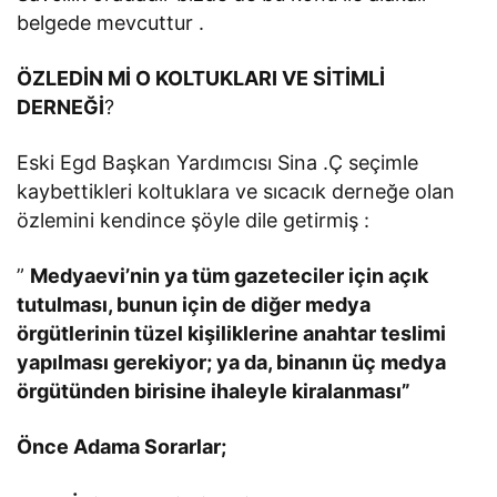
belgede mevcuttur .
ÖZLEDİN Mİ O KOLTUKLARI VE SİTİMLİ
DERNEĞİ
?
Eski Egd Başkan Yardımcısı Sina .Ç seçimle
kaybettikleri koltuklara ve sıcacık derneğe olan
özlemini kendince şöyle dile getirmiş :
”
Medyaevi’nin ya tüm gazeteciler için açık
tutulması, bunun için de diğer medya
örgütlerinin tüzel kişiliklerine anahtar teslimi
yapılması gerekiyor; ya da, binanın üç medya
örgütünden birisine ihaleyle kiralanması”
Önce Adama Sorarlar;