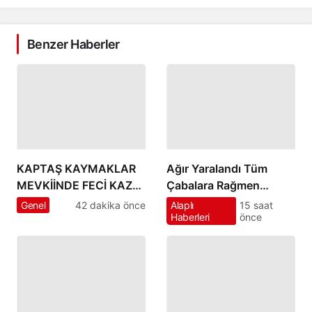
Benzer Haberler
KAPTAŞ KAYMAKLAR
Ağır Yaralandı Tüm
MEVKİİNDE FECİ KAZA!
Çabalara Rağmen
SERVİSLE OTOMOBİL
Kurtarılamadı
Genel
42 dakika önce
Alaplı
15 saat
Haberleri
önce
ÇARPIŞTI: 4 YARALI