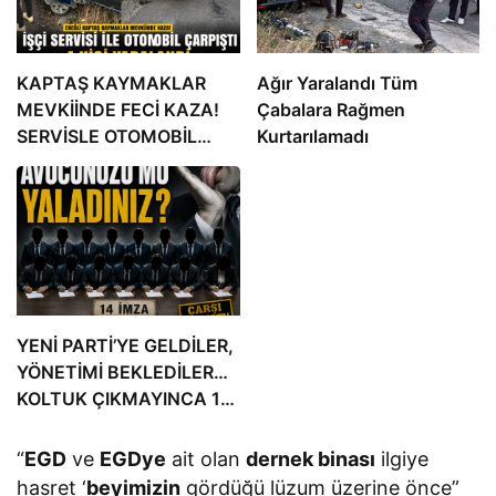
KAPTAŞ KAYMAKLAR
Ağır Yaralandı Tüm
MEVKİİNDE FECİ KAZA!
Çabalara Rağmen
SERVİSLE OTOMOBİL
Kurtarılamadı
ÇARPIŞTI: 4 YARALI
YENİ PARTİ’YE GELDİLER,
YÖNETİMİ BEKLEDİLER…
KOLTUK ÇIKMAYINCA 14
İMZA ATTILAR!
“
EGD
ve
EGDye
ait olan
dernek binası
ilgiye
hasret ‘
beyimizin
gördüğü lüzum üzerine önce”