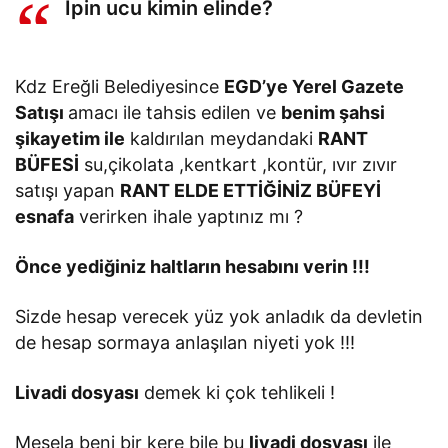
İpin ucu kimin elinde?
Kdz Ereğli Belediyesince
EGD’ye Yerel Gazete
Satışı
amacı ile tahsis edilen ve
benim şahsi
şikayetim ile
kaldırılan meydandaki
RANT
BÜFESİ
su,çikolata ,kentkart ,kontür, ıvır zıvır
satışı yapan
RANT ELDE ETTİĞİNİZ BÜFEYİ
esnafa
verirken ihale yaptınız mı ?
Önce yediğiniz haltların hesabını verin !!!
Sizde hesap verecek yüz yok anladık da devletin
de hesap sormaya anlaşılan niyeti yok !!!
Livadi dosyası
demek ki çok tehlikeli !
Mesela beni bir kere bile bu
livadi dosyası
ile