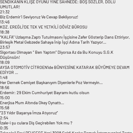
SENDİKANIN KLİŞE OYUNU YİNE SAHNEDE: BOŞ SÖZLER, DOLU
UMUTLAR!
21:32
Biz Erdemir’i Seviyoruz Ve Cevap Bekliyoruz!
13:46
KDZ. EREĞLİ’DE TEK VE YETKİLİ DÖVİZ BÜROSU
18:38
“KALFA” Uzlaşma Zaptı Tutulmasını İşçisine Zafer Gösterip Dans Ettiriyor,
Birleşik Metal Gebzede Sahaya İnip İşçi Adına Tarih Yazıyor…
23:57
Sigortası Olmayan ” Ben Yaptım” Diyorsa Az da Bu Konuyu S.G.K
Düşünsün!
18:09
AYSA OTOMOTİV CİTROEN’ide BÜNYESİNE KATARAK BÜYÜMEYE DEVAM
EDİYOR …
1:48
Her Dernek Cemiyet Başkanıyım Diyenlerle Poz Vermeyin…
18:56
Erdemir: 29 Ekim Cumhuriyet Bayramı kutlu olsun
15:00
Enerjisa Mum Altında Okey Oynattı…
15:58
“23 Yıldır Başarıya İmza Atıyoruz”
2:54
İzale-i şu culara Diş Geçirebilen Yok mu ?
0:35
Teknoloji Devi PEUGEOT Yeni 3008 Geldi Keşke Demek İstemeyenleri Teste