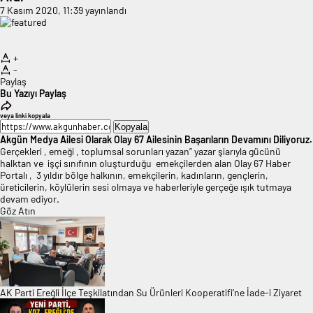
7 Kasım 2020, 11:39
yayınlandı
+
-
Paylaş
Bu Yazıyı Paylaş
veya linki kopyala
Kopyala
Akgün Medya Ailesi Olarak Olay 67 Ailesinin Başarıların Devamını Diliyoruz.
Gerçekleri , emeği , toplumsal sorunları yazan” yazar şiarıyla gücünü
halktan ve işçi sınıfının oluşturduğu emekçilerden alan Olay 67 Haber
Portalı , 3 yıldır bölge halkının, emekçilerin, kadınların, gençlerin,
üreticilerin, köylülerin sesi olmaya ve haberleriyle gerçeğe ışık tutmaya
devam ediyor.
Göz Atın
AK Parti Ereğli İlçe Teşkilatından Su Ürünleri Kooperatifi’ne İade-i Ziyaret