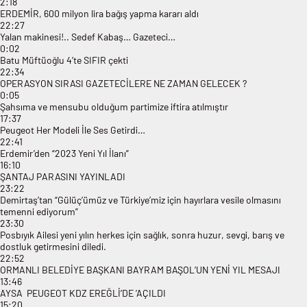
2:18
ERDEMİR, 600 milyon lira bağış yapma kararı aldı
22:27
Yalan makinesi!.. Sedef Kabaş… Gazeteci…
0:02
Batu Müftüoğlu 4’te SIFIR çekti
22:34
OPERASYON SIRASI GAZETECİLERE NE ZAMAN GELECEK ?
0:05
Şahsıma ve mensubu olduğum partimize iftira atılmıştır
17:37
Peugeot Her Modeli İle Ses Getirdi…
22:41
Erdemir’den “2023 Yeni Yıl İlanı”
16:10
ŞANTAJ PARASINI YAYINLADI
23:22
Demirtaş’tan “Gülüç’ümüz ve Türkiye’miz için hayırlara vesile olmasını
temenni ediyorum”
23:30
Posbıyık Ailesi yeni yılın herkes için sağlık, sonra huzur, sevgi, barış ve
dostluk getirmesini diledi.
22:52
ORMANLI BELEDİYE BAŞKANI BAYRAM BAŞOL’UN YENİ YIL MESAJI
13:46
AYSA PEUGEOT KDZ EREĞLİ’DE ’AÇILDI
15:20