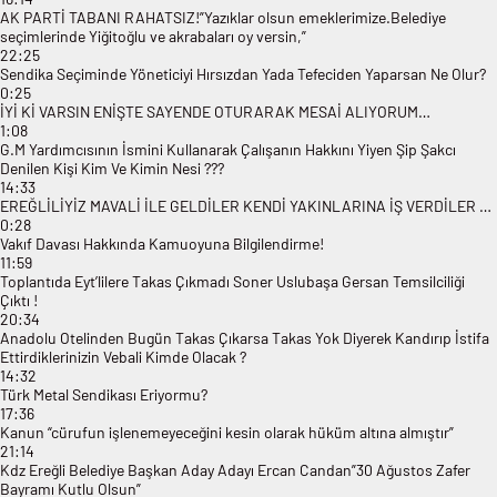
AK PARTİ TABANI RAHATSIZ!”Yazıklar olsun emeklerimize.Belediye
seçimlerinde Yiğitoğlu ve akrabaları oy versin,”
22:25
Sendika Seçiminde Yöneticiyi Hırsızdan Yada Tefeciden Yaparsan Ne Olur?
0:25
İYİ Kİ VARSIN ENİŞTE SAYENDE OTURARAK MESAİ ALIYORUM…
1:08
G.M Yardımcısının İsmini Kullanarak Çalışanın Hakkını Yiyen Şip Şakcı
Denilen Kişi Kim Ve Kimin Nesi ???
14:33
EREĞLİLİYİZ MAVALİ İLE GELDİLER KENDİ YAKINLARINA İŞ VERDİLER …
0:28
Vakıf Davası Hakkında Kamuoyuna Bilgilendirme!
11:59
Toplantıda Eyt’lilere Takas Çıkmadı Soner Uslubaşa Gersan Temsilciliği
Çıktı !
20:34
Anadolu Otelinden Bugün Takas Çıkarsa Takas Yok Diyerek Kandırıp İstifa
Ettirdiklerinizin Vebali Kimde Olacak ?
14:32
Türk Metal Sendikası Eriyormu?
17:36
Kanun “cürufun işlenemeyeceğini kesin olarak hüküm altına almıştır”
21:14
Kdz Ereğli Belediye Başkan Aday Adayı Ercan Candan”30 Ağustos Zafer
Bayramı Kutlu Olsun”