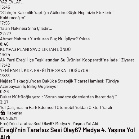
YAZ EVLAT…
15:45
“Silahşör Kalemlik Yaptığın Abilerine Söyle Hepinizin Eteklerini
Kaldıracağım”
17:55
Yalan Makinesi Sina Çıladır…
22:27
Ahmet Mahmut Yurtkuran Suç Mu İşliyor? Yoksa …
8:46
KUMPAS PLANI SAVCILIKTAN DÖNDÜ
19:24
AK Parti Ereğli İlçe Teşkilatından Su Ürünleri Kooperatifi’ne İade-i Ziyaret
17:42
YENİ PARTİ, KDZ. EREĞLİ’DE SAKAT DOĞUYOR!
13:33
Nejdet Tıskaoğlu’ndan Bakü’de Stratejik Ticaret Hamlesi: Türkiye-
Azerbaycan İş Birliği Güçleniyor
0:26
Buket Müftüoğlu yazdı: “Sorun sadece gidenlerden ibaret değil”
3:07
Yol Çalışmasını Fark Edemedi! Otomobil Yoldan Çıktı: 1 Yaralı
Haberler
GÜNDEM
Ereğli’nin Tarafsız Sesi Olay67 Medya 4. Yaşına Yol Aldı
Ereğli’nin Tarafsız Sesi Olay67 Medya 4. Yaşına Yol
Aldı