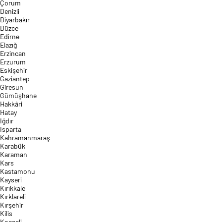
Çorum
Denizli
Diyarbakır
Düzce
Edirne
Elazığ
Erzincan
Erzurum
Eskişehir
Gaziantep
Giresun
Gümüşhane
Hakkâri
Hatay
Iğdır
Isparta
Kahramanmaraş
Karabük
Karaman
Kars
Kastamonu
Kayseri
Kırıkkale
Kırklareli
Kırşehir
Kilis
Kocaeli