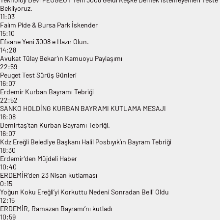
Bekliyoruz.
11:03
Falım Pide & Bursa Park İskender
15:10
Efsane Yeni 3008 e Hazır Olun.
14:28
Avukat Tülay Bekar’ın Kamuoyu Paylaşımı
22:59
Peuget Test Sürüş Günleri
16:07
Erdemir Kurban Bayramı Tebriği
22:52
SANKO HOLDİNG KURBAN BAYRAMI KUTLAMA MESAJI
16:08
Demirtaş’tan Kurban Bayramı Tebriği.
16:07
Kdz Ereğli Belediye Başkanı Halil Posbıyık’ın Bayram Tebriği
18:30
Erdemir’den Müjdeli Haber
10:40
ERDEMİR’den 23 Nisan kutlaması
0:15
Yoğun Koku Ereğli’yi Korkuttu Nedeni Sonradan Belli Oldu
12:15
ERDEMİR, Ramazan Bayramı’nı kutladı
10:59