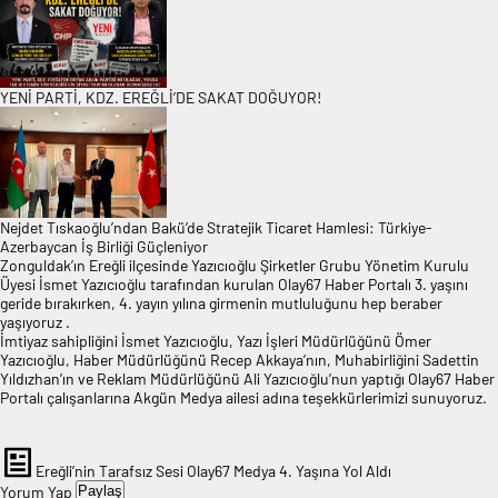
YENİ PARTİ, KDZ. EREĞLİ’DE SAKAT DOĞUYOR!
Nejdet Tıskaoğlu’ndan Bakü’de Stratejik Ticaret Hamlesi: Türkiye-
Azerbaycan İş Birliği Güçleniyor
Zonguldak’ın Ereğli ilçesinde Yazıcıoğlu Şirketler Grubu Yönetim Kurulu
Üyesi İsmet Yazıcıoğlu tarafından kurulan Olay67 Haber Portalı 3. yaşını
geride bırakırken, 4. yayın yılına girmenin mutluluğunu hep beraber
yaşıyoruz .
İmtiyaz sahipliğini İsmet Yazıcıoğlu, Yazı İşleri Müdürlüğünü Ömer
Yazıcıoğlu, Haber Müdürlüğünü Recep Akkaya’nın, Muhabirliğini Sadettin
Yıldızhan’ın ve Reklam Müdürlüğünü Ali Yazıcıoğlu’nun yaptığı Olay67 Haber
Portalı çalışanlarına Akgün Medya ailesi adına teşekkürlerimizi sunuyoruz.
Ereğli’nin Tarafsız Sesi Olay67 Medya 4. Yaşına Yol Aldı
Yorum Yap
Paylaş