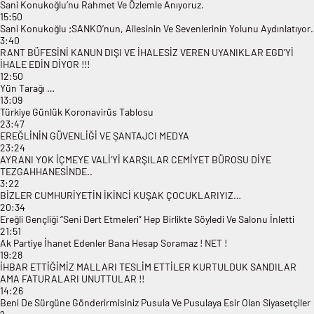
Sani Konukoğlu’nu Rahmet Ve Özlemle Anıyoruz.
15:50
Sani Konukoğlu ;SANKO’nun, Ailesinin Ve Sevenlerinin Yolunu Aydınlatıyor.
3:40
RANT BÜFESİNİ KANUN DIŞI VE İHALESİZ VEREN UYANIKLAR EGD’Yİ
İHALE EDİN DİYOR !!!
12:50
Yün Tarağı …
13:09
Türkiye Günlük Koronavirüs Tablosu
23:47
EREĞLİNİN GÜVENLİĞİ VE ŞANTAJCI MEDYA
23:24
AYRANI YOK İÇMEYE VALİ’Yİ KARŞILAR CEMİYET BÜROSU DİYE
TEZGAHHANESİNDE..
3:22
BİZLER CUMHURİYETİN İKİNCİ KUŞAK ÇOCUKLARIYIZ…
20:34
Ereğli Gençliği “Seni Dert Etmeleri” Hep Birlikte Söyledi Ve Salonu İnletti
21:51
Ak Partiye İhanet Edenler Bana Hesap Soramaz ! NET !
19:28
İHBAR ETTİĞİMİZ MALLARI TESLİM ETTİLER KURTULDUK SANDILAR
AMA FATURALARI UNUTTULAR !!
14:26
Beni De Sürgüne Gönderirmisiniz Pusula Ve Pusulaya Esir Olan Siyasetçiler