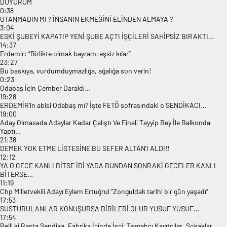
DUYURUM
0:38
UTANMADIN MI ? İNSANIN EKMEĞİNİ ELİNDEN ALMAYA ?
3:04
ESKİ ŞUBEYİ KAPATIP YENİ ŞUBE AÇTI İŞÇİLERİ SAHİPSİZ BIRAKTI…
14:37
Erdemir: “Birlikte olmak bayramı eşsiz kılar”
23:27
Bu baskıya, vurdumduymazlığa, ağalığa son verin!
0:23
Odabaş İçin Çember Daraldı…
19:28
ERDEMİR’in abisi Odabaş mı? İşte FETÖ sofrasındaki o SENDİKACI…
19:00
Aday Olmasada Adaylar Kadar Çalıştı Ve Finali Tayyip Bey İle Balkonda
Yaptı…
21:38
DEMEK YOK ETME LİSTESİNE BU SEFER ALTAN’I ALDI!!
12:12
YA O GECE KANLI BİTSE İDİ YADA BUNDAN SONRAKİ GECELER KANLI
BİTERSE…
11:19
Chp Milletvekili Adayı Eylem Ertuğrul “Zonguldak tarihi bir gün yaşadı”
17:53
SUSTURULANLAR KONUŞURSA BİRİLERİ OLUR YUSUF YUSUF…
17:54
Belli ki Başta Sendika, Fabrika İçinde İşçi, Tezgahcı Kayıtcılar, Sokaklar