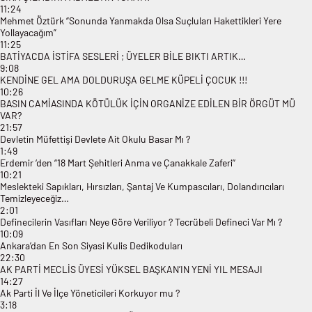
11:24
Mehmet Öztürk “Sonunda Yanmakda Olsa Suçluları Hakettikleri Yere
Yollayacağım”
11:25
BATİYACDA İSTİFA SESLERİ ; ÜYELER BİLE BIKTI ARTIK…
9:08
KENDİNE GEL AMA DOLDURUŞA GELME KÜPELİ ÇOCUK !!!
10:26
BASIN CAMİASINDA KÖTÜLÜK İÇİN ORGANİZE EDİLEN BİR ÖRGÜT MÜ
VAR?
21:57
Devletin Müfettişi Devlete Ait Okulu Basar Mı ?
1:49
Erdemir ‘den “18 Mart Şehitleri Anma ve Çanakkale Zaferi’’
10:21
Meslekteki Sapıkları, Hırsızları, Şantaj Ve Kumpascıları, Dolandırıcıları
Temizleyeceğiz…
2:01
Definecilerin Vasıfları Neye Göre Veriliyor ? Tecrübeli Defineci Var Mı ?
10:09
Ankara’dan En Son Siyasi Kulis Dedikoduları
22:30
AK PARTİ MECLİS ÜYESİ YÜKSEL BAŞKAN’IN YENİ YIL MESAJI
14:27
Ak Parti İl Ve İlçe Yöneticileri Korkuyor mu ?
3:18