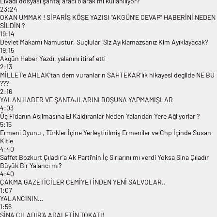
Livadi dosyası şantaj aracı olarak mı kullanılıyor?
23:24
OKAN UMMAK ! SİPARİŞ KÖŞE YAZISI “AKGÜN’E CEVAP” HABERİNİ NEDEN
SİLDİN ?
19:14
Devlet Makamı Namustur, Suçluları Siz Ayıklamazsanız Kim Ayıklayacak?
19:15
Akgün Haber Yazdı, yalanını itiraf etti
2:13
MİLLET’e AHLAK’tan dem vuranların SAHTEKAR’lık hikayesi degilde NE BU
???
2:16
YALAN HABER VE ŞANTAJLARINI BOŞUNA YAPMAMIŞLAR
4:03
Üç Fidanın Asılmasına El Kaldıranlar Neden Yalandan Yere Ağlıyorlar ?
5:15
Ermeni Oyunu , Türkler İçine Yerleştirilmiş Ermeniler ve Chp İçinde Susan
Kitle
4:40
Saffet Bozkurt Çıladır’a Ak Parti’nin İç Sırlarını mı verdi Yoksa Sina Çıladır
Büyük Bir Yalancı mı?
4:40
ÇAKMA GAZETİCİLER CEMİYETİNDEN YENİ SALVOLAR..
1:07
YALANCININ…
1:56
SİNA ÇILADIR’A ADALETİN TOKATI!