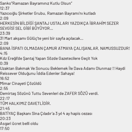
Sanko”Ramazan Bayramınız Kutlu Olsun”
12:37
Yazıcıoğlu Şirketler Grubu, Ramazan Bayramı’nı kutladı
2:09
HERKESİN BİLDİĜİ ŞANTAJ USTALARI YAZDIKÇA İBRAHİM SEZER
SEVGİSİ SEL GİBİ BÜYÜYOR…
23:39
31 Mart akşamı Gülüç’te yeni bir sayfa açılacak…
2:09
BANA İSPATI OLMADAN ÇAMUR ATMAYA ÇALIŞANLAR, NAMUSSUZDUR!
4:15
Kdz Ereğli’de Şantaj Yapan Sözde Gazetecilere Geçit Yok
0:39
Uzaktan Bakmak Ve Sonucu Beklemek İle Dava Adamı Olunmaz !! Haydi
Reissever Olduğunu İddia Edenler Sahaya!
16:52
Mimar Cinayeti Çözüldü
2:55
Demirtaş Sözünü Tuttu Sevenleri de ZAFER SÖZÜ verdi.
22:17
TÜM HALKIMIZ DAVETLİDİR.
21:45
BATİYAÇ Başkanı Sina Çıladır’a 3 yıl 4 ay hapis cezası
20:23
Asgari ücret belli oldu
17:50