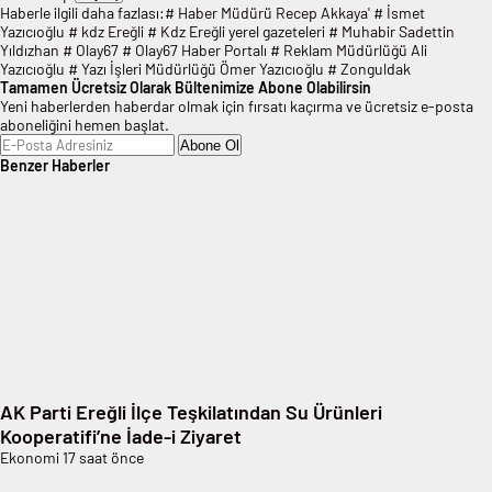
Haberle ilgili daha fazlası:
# Haber Müdürü Recep Akkaya'
# İsmet
Yazıcıoğlu
# kdz Ereğli
# Kdz Ereğli yerel gazeteleri
# Muhabir Sadettin
Yıldızhan
# Olay67
# Olay67 Haber Portalı
# Reklam Müdürlüğü Ali
Yazıcıoğlu
# Yazı İşleri Müdürlüğü Ömer Yazıcıoğlu
# Zonguldak
Tamamen Ücretsiz Olarak Bültenimize Abone Olabilirsin
Yeni haberlerden haberdar olmak için fırsatı kaçırma ve ücretsiz e-posta
aboneliğini hemen başlat.
Abone Ol
Benzer Haberler
AK Parti Ereğli İlçe Teşkilatından Su Ürünleri
Kooperatifi’ne İade-i Ziyaret
Ekonomi
17 saat önce