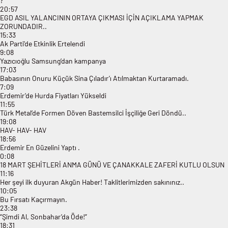
?
20:57
EGD ASIL YALANCININ ORTAYA ÇIKMASI İÇİN AÇIKLAMA YAPMAK
ZORUNDADIR..
15:33
Ak Parti’de Etkinlik Ertelendi
9:08
Yazıcıoğlu Samsung’dan kampanya
17:03
Babasının Onuru Küçük Sina Çıladır’ı Atılmaktan Kurtaramadı.
7:09
Erdemir’de Hurda Fiyatları Yükseldi
11:55
Türk Metal’de Formen Döven Bastemsilci İşçiliğe Geri Döndü..
19:08
HAV- HAV- HAV
18:56
Erdemir En Güzelini Yaptı .
0:08
18 MART ŞEHİTLERİ ANMA GÜNÜ VE ÇANAKKALE ZAFERİ KUTLU OLSUN
11:16
Her şeyi ilk duyuran Akgün Haber! Taklitlerimizden sakınınız..
10:05
Bu Fırsatı Kaçırmayın.
23:38
“Şimdi Al, Sonbahar’da Öde!”
18:31