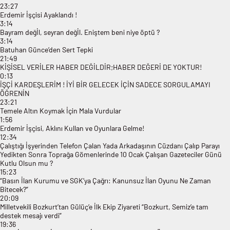
23:27
Erdemir İşçisi Ayaklandı !
3:14
Bayram değİl, seyran değİl. Eniştem beni niye öptü ?
3:14
Batuhan Günce’den Sert Tepki
21:49
KİŞİSEL VERİLER HABER DEĞİLDİR;HABER DEĞERİ DE YOKTUR!
0:13
İŞÇİ KARDEŞLERİM ! İYİ BİR GELECEK İÇİN SADECE SORGULAMAYI
ÖĞRENİN
23:21
Temele Altın Koymak İçin Mala Vurdular
1:56
Erdemir İşçisi, Aklını Kullan ve Oyunlara Gelme!
12:34
Çalıştığı İşyerinden Telefon Çalan Yada Arkadaşının Cüzdanı Çalıp Parayı
Yedikten Sonra Toprağa Gömenlerinde 10 Ocak Çalışan Gazeteciler Günü
Kutlu Olsun mu ?
15:23
“Basın İlan Kurumu ve SGK’ya Çağrı: Kanunsuz İlan Oyunu Ne Zaman
Bitecek?”
20:09
Milletvekili Bozkurt’tan Gülüç’e İlk Ekip Ziyareti “Bozkurt, Semiz’e tam
destek mesajı verdi”
19:36