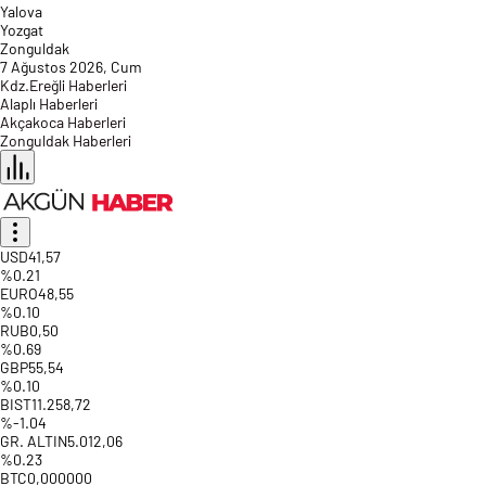
Yalova
Yozgat
Zonguldak
7 Ağustos 2026, Cum
Kdz.Ereğli Haberleri
Alaplı Haberleri
Akçakoca Haberleri
Zonguldak Haberleri
USD
41,57
%0.21
EURO
48,55
%0.10
RUB
0,50
%0.69
GBP
55,54
%0.10
BIST
11.258,72
%-1.04
GR. ALTIN
5.012,06
%0.23
BTC
0,000000