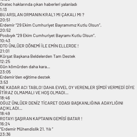
Oratec haklarında çıkan haberleri yalanladı
1:13
BU ARSLAN ORMANIN KRAL’I MI ÇAKALI MI ?
20:51
Erdemir “29 Ekim Cumhuriyet Bayramımız Kutlu Olsun”.
20:52
Posbıyık “29 Ekim Cumhuriyet Bayramı Kutlu Olsun”.
10:43
DTO ÜNLÜER DÖNEMİ İLE EMİN ELLERDE !
21:01
Kürşat Başkana Beldelerden Tam Destek
12:25
Gün kömürden daha kara…
23:05
Erdemir’den eğitime destek
3:53
NE KADAR ACI TABLO! DAHA EVVEL OY VERENLER ŞİMDİ VERMEDİ DİYE
İTİRAZ OLMAMALI VE HOŞ OLMADI…
18:46
OĞUZ ÜNLÜER DENİZ TİCARET ODASI BAŞKANLIĞINA ADAYLIĞINI
AÇIKLADI…
18:49
ROTAYI ŞAŞIRAN KAPTANIN GEMİSİ BATAR !
16:24
“Erdemir Mühendislik 21. Yılı ”
23:36