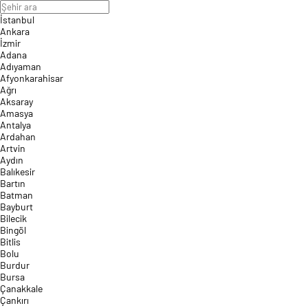
İstanbul
Ankara
İzmir
Adana
Adıyaman
Afyonkarahisar
Ağrı
Aksaray
Amasya
Antalya
Ardahan
Artvin
Aydın
Balıkesir
Bartın
Batman
Bayburt
Bilecik
Bingöl
Bitlis
Bolu
Burdur
Bursa
Çanakkale
Çankırı