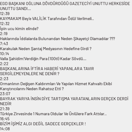
EGD BAŞKANI OĞLUNA DÖVDÜRDÜĞÜ GAZETECİYİ UNUTTU HERKESİDE
UNUTTU SANDI…
12:39
KAYMAKAM Bey’e VALİLİK Tarafından Ödül Verilmeli..
12:32
İpin ucu kimin elinde?
2:19
Haklarında İddialarda Bulunandan Neden Şikayetçi Olamadılar ???
7:43
Karakulak Neden Şantaj Medyasının Hedefine Girdi ?
10:14
Valla Şahidim!Verdiğin Para (100tl) Kadar Sövdü…
2:22
BAŞKANLARINA İFTİRA HABERİ YAPANLARA TAVIR
SERGİLEMEYENLERE NE DENİR ?
2:23
Ormanlının Değişen Kaldırımları Ve Yapılan Hizmet Kahvaltı Ekibi
Karıştırıcılarını Neden Rahatsız Etti ?
23:07
BAYRAK YARIYA İNSİN DİYE TARTIŞMA YARATANLARIN GERÇEK DERDİ
NEDİR
21:39
Türkiye Zirvesinde 1 Numara Oldular Ve Ünlülere Fark Attılar..
16:45
BİZİM İŞİMİZ ALGI DEĞİL SADECE GERÇEKLER !
14:08