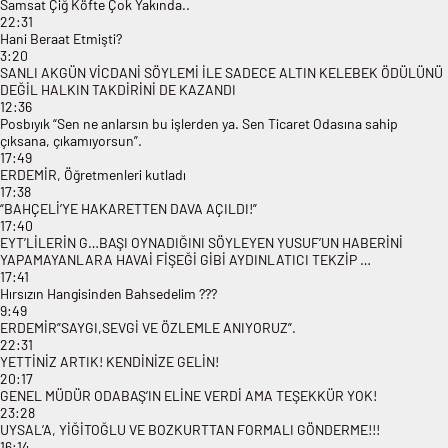
Samsat Çiğ Köfte Çok Yakında..
22:31
Hani Beraat Etmişti?
3:20
SANLI AKGÜN VİCDANİ SÖYLEMİ İLE SADECE ALTIN KELEBEK ÖDÜLÜNÜ
DEĞİL HALKIN TAKDİRİNİ DE KAZANDI
12:36
Posbıyık “Sen ne anlarsın bu işlerden ya. Sen Ticaret Odasına sahip
çıksana, çıkamıyorsun”.
17:49
ERDEMİR, Öğretmenleri kutladı
17:38
“BAHÇELİ’YE HAKARETTEN DAVA AÇILDI!”
17:40
EYT’LİLERİN G…BAŞI OYNADIĞINI SÖYLEYEN YUSUF’UN HABERİNİ
YAPAMAYANLARA HAVAİ FİŞEĞİ GİBİ AYDINLATICI TEKZİP …
17:41
Hırsızın Hangisinden Bahsedelim ???
9:49
ERDEMİR”SAYGI,SEVGİ VE ÖZLEMLE ANIYORUZ”.
22:31
YETTİNİZ ARTIK! KENDİNİZE GELİN!
20:17
GENEL MÜDÜR ODABAŞ’IN ELİNE VERDİ AMA TEŞEKKÜR YOK!
23:28
UYSAL’A, YİĞİTOĞLU VE BOZKURTTAN FORMALI GÖNDERME!!!
16:14