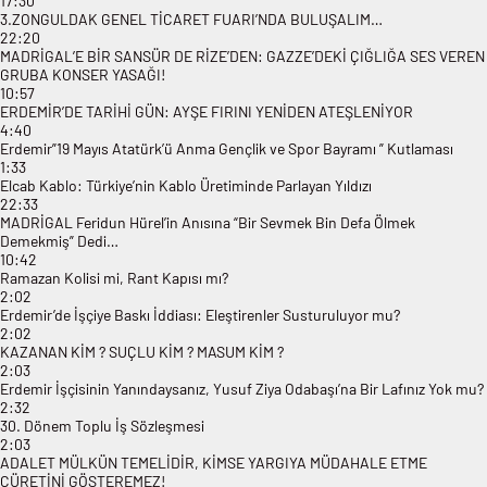
17:30
3.ZONGULDAK GENEL TİCARET FUARI’NDA BULUŞALIM…
22:20
MADRİGAL’E BİR SANSÜR DE RİZE’DEN: GAZZE’DEKİ ÇIĞLIĞA SES VEREN
GRUBA KONSER YASAĞI!
10:57
ERDEMİR’DE TARİHİ GÜN: AYŞE FIRINI YENİDEN ATEŞLENİYOR
4:40
Erdemir”19 Mayıs Atatürk’ü Anma Gençlik ve Spor Bayramı ” Kutlaması
1:33
Elcab Kablo: Türkiye’nin Kablo Üretiminde Parlayan Yıldızı
22:33
MADRİGAL Feridun Hürel’in Anısına “Bir Sevmek Bin Defa Ölmek
Demekmiş” Dedi…
10:42
Ramazan Kolisi mi, Rant Kapısı mı?
2:02
Erdemir’de İşçiye Baskı İddiası: Eleştirenler Susturuluyor mu?
2:02
KAZANAN KİM ? SUÇLU KİM ? MASUM KİM ?
2:03
Erdemir İşçisinin Yanındaysanız, Yusuf Ziya Odabaşı’na Bir Lafınız Yok mu?
2:32
30. Dönem Toplu İş Sözleşmesi
2:03
ADALET MÜLKÜN TEMELİDİR, KİMSE YARGIYA MÜDAHALE ETME
CÜRETİNİ GÖSTEREMEZ!