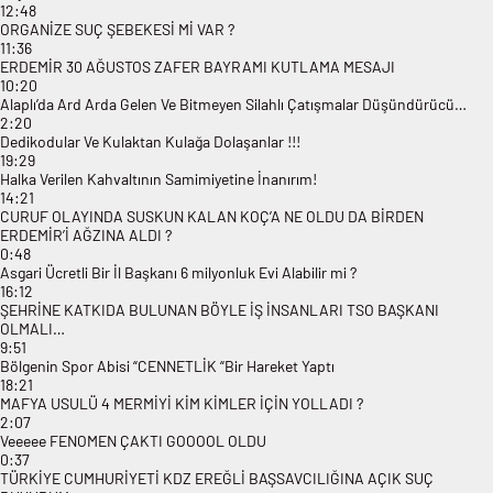
12:48
ORGANİZE SUÇ ŞEBEKESİ Mİ VAR ?
11:36
ERDEMİR 30 AĞUSTOS ZAFER BAYRAMI KUTLAMA MESAJI
10:20
Alaplı’da Ard Arda Gelen Ve Bitmeyen Silahlı Çatışmalar Düşündürücü…
2:20
Dedikodular Ve Kulaktan Kulağa Dolaşanlar !!!
19:29
Halka Verilen Kahvaltının Samimiyetine İnanırım!
14:21
CURUF OLAYINDA SUSKUN KALAN KOÇ’A NE OLDU DA BİRDEN
ERDEMİR’İ AĞZINA ALDI ?
0:48
Asgari Ücretli Bir İl Başkanı 6 milyonluk Evi Alabilir mi ?
16:12
ŞEHRİNE KATKIDA BULUNAN BÖYLE İŞ İNSANLARI TSO BAŞKANI
OLMALI…
9:51
Bölgenin Spor Abisi “CENNETLİK “Bir Hareket Yaptı
18:21
MAFYA USULÜ 4 MERMİYİ KİM KİMLER İÇİN YOLLADI ?
2:07
Veeeee FENOMEN ÇAKTI GOOOOL OLDU
0:37
TÜRKİYE CUMHURİYETİ KDZ EREĞLİ BAŞSAVCILIĞINA AÇIK SUÇ