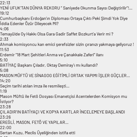
22:13
YENİ UFUK’TAN DÜNYA REKORU ” Saniyede Okunma Sayısı Değiştirilir”!…
19:12
Cumhurbaşkanı Erdoğan’ın Diploması Ortaya Çıktı Peki Şimdi Yok Diye
İddia Edenler Özür Dileyecek Mi?
4:06
Temayülde Oy Hakkı Olsa Gara Gadir Saffet Bozkurt’a Verir mi ?
2:33
Ahmak komisyoncu kan emici şerefsizler sizin çıranızı yakmaya geliyoruz !
11:53
Erdemir “18 Mart Şehitleri Anma ve Çanakkale Zaferi’’ ilanı
5:10
BATİYAÇ Başkanı Çıladır, Oktay Demiray’ı mı kullandı?
5:08
MASON MÜFTÜ VE SİNAGOG EĞİTİMLİ ORTAK YAPIMI İŞLER GÜÇLER…
14:20
Seçim tarihi atılan imza ile resmileşti…
1:19
Mason Müftü ile Fetö Dosyası Emanetçisi Acentelerden Komisyon mu
İstiyor?
23:28
ÇILADIR’IN BATİYAÇI VE KOPYA KARTLAR İNCELEMEYE BAŞLANDI
23:26
EREĞLİ, MASON, FETÖ VE YAPILAR…
22:00
Sertan Kuzu, Meclis Üyeliğinden istifa etti