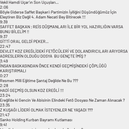
Vekil Hamdi Uçar’ın Son Uçușları…
2:06
Böyle Giderse Saffet Başkan’ı Partimizin İyiliğini Düşündüğümüz İçin
Eleştiren Biz Değil 4. Adam Necati Bey Bitirecek !!!
9:39
SAFFET BAŞKAN ; REİS DÜŞMANLARI İLE BİR YOL HAZIRLIĞIN VARSA
BUNU BİLELİM !!
9:37
GİTTİ ORAL GELDİ PEKER…
22:47
DEVLET KDZ EREĞLİDEKİ FETÖCÜLERİ VE DOLANDIRICILARI ARIYORSA
ADRESLERİN OLDUĞU DOSYA BU GENÇTE İMİŞ ?
3:49
İNSAN BASKASINDAN ÖNCE KENDİ GEÇMİŞİNDEKİ ÇÖPLÜĞÜ
KARIŞTIRMALI
0:27
Resmen Milli Eğitime Şantaj Değilde Ne Bu ???
2:28
HADİ GEÇMİŞ OLSUN KDZ EREĞLİ !!!
23:24
Ereğli’de ki Gencin Ve Abisinin Elindeki Fetö Dosyası Ne Zaman Alınacak ?
23:35
Z KUŞAĞI LİDERİ OLMAK İSTEYENLER NE YAŞADI ???
21:47
Sanko Holding Kurban Bayramı Kutlaması
9:41