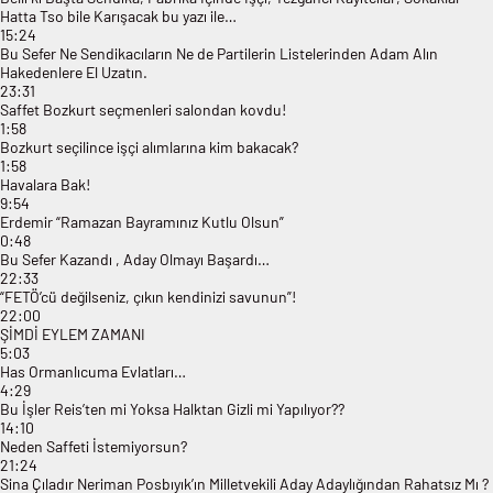
Hatta Tso bile Karışacak bu yazı ile…
15:24
Bu Sefer Ne Sendikacıların Ne de Partilerin Listelerinden Adam Alın
Hakedenlere El Uzatın.
23:31
Saffet Bozkurt seçmenleri salondan kovdu!
1:58
Bozkurt seçilince işçi alımlarına kim bakacak?
1:58
Havalara Bak!
9:54
Erdemir “Ramazan Bayramınız Kutlu Olsun”
0:48
Bu Sefer Kazandı , Aday Olmayı Başardı…
22:33
“FETÖ’cü değilseniz, çıkın kendinizi savunun”!
22:00
ŞİMDİ EYLEM ZAMANI
5:03
Has Ormanlıcuma Evlatları…
4:29
Bu İşler Reis’ten mi Yoksa Halktan Gizli mi Yapılıyor??
14:10
Neden Saffeti İstemiyorsun?
21:24
Sina Çıladır Neriman Posbıyık’ın Milletvekili Aday Adaylığından Rahatsız Mı ?