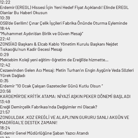
12:22
Erdemir (EREGL) Hissesi İçin Yeni Hedef Fiyat Açıklandı! Elinde EREGL
Olanlar Bu Haberi Okusun
10:39
OSB’de Gerilim! Çınar Çelik İşçileri Fabrika Önünde Oturma Eyleminde
18:44
“Muhammet Aydın’dan Birlik ve Güven Mesajı”
22:41
ZONSİAD Başkanı & Elcab Kablo Yönetim Kurulu Başkanı Nejdet
Tıskaoğlu’nun Kadir Gecesi Mesajı
0:29
Mektebim Koleji yeni eğitim-öğretim de Ereğli’de hizmette…
12:42
Cezaevinden Gelen Acı Mesaj: Metin Turhan’ın Engin Aygün’e Veda Sözleri
Yürek Dağladı
0:35
Erdemir “10 Ocak Çalışan Gazeteciler Günü Kutlu Olsun “
20:56
KARDEMİR’DE KRİTİK ATAMA: NİYAZİ AŞKIN PEKER DÖNEMİ BAŞLADI
13:49
Ereğli Demirçelik Fabrikası’nda Değişimler mi Olacak?
21:57
ZONGULDAK ,KDZ EREĞLİ VE ALAPLI’NIN GURURU SANLI AKGÜN VE
MADRİGAL’E DESTEK ZAMANI!
18:24
Erdemir Genel Müdürlüğüne Şaban Yazıcı Atandı