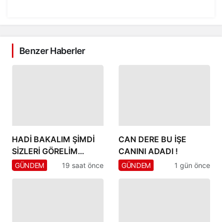
Benzer Haberler
HADİ BAKALIM ŞİMDİ
CAN DERE BU İŞE
SİZLERİ GÖRELİM
CANINI ADADI !
RECEP YILMAZ’I GİTSİN
GÜNDEM
19 saat önce
GÜNDEM
1 gün önce
DİYENLER” MEYDAN
SİZİN…!!