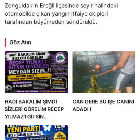
Zonguldak’ın Ereğli ilçesinde seyir halindeki
otomobilde çıkan yangın itfaiye ekipleri
tarafından büyümeden söndürüldü.
Göz Atın
HADİ BAKALIM ŞİMDİ
CAN DERE BU İŞE CANINI
SİZLERİ GÖRELİM RECEP
ADADI !
YILMAZ’I GİTSİN
DİYENLER” MEYDAN
SİZİN…!!