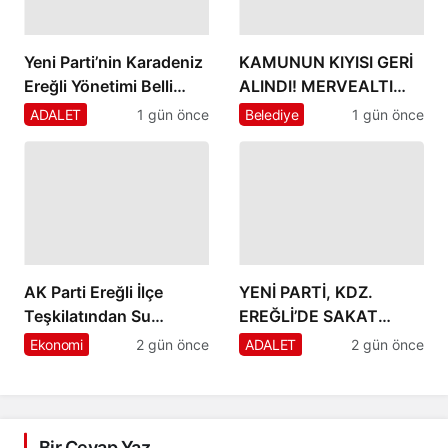
Yeni Parti’nin Karadeniz
KAMUNUN KIYISI GERİ
Ereğli Yönetimi Belli
ALINDI! MERVEALTI
Oldu
PLAJI’NDA KAÇAK
ADALET
1 gün önce
Belediye
1 gün önce
İŞGALLERE
OPERASYON
AK Parti Ereğli İlçe
YENİ PARTİ, KDZ.
Teşkilatından Su
EREĞLİ’DE SAKAT
Ürünleri Kooperatifi’ne
DOĞUYOR!
Ekonomi
2 gün önce
ADALET
2 gün önce
İade-i Ziyaret
Bir Cevap Yaz