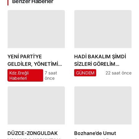
Benzer Haberler
YENİ PARTİ’YE
HADİ BAKALIM ŞİMDİ
GELDİLER, YÖNETİMİ
SİZLERİ GÖRELİM
BEKLEDİLER… KOLTUK
RECEP YILMAZ’I GİTSİN
Kdz.Ereğli
7 saat
GÜNDEM
22 saat önce
Haberleri
önce
ÇIKMAYINCA 14 İMZA
DİYENLER” MEYDAN
ATTILAR!
SİZİN…!!
DÜZCE-ZONGULDAK
Bozhane’de Umut