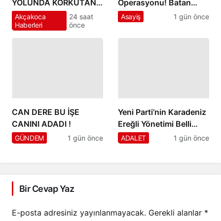
YOLUNDA KORKUTAN
Operasyonu! Batan
KAZA! TIRLA ÇARPIŞTI,
“Kazım” Teknesi
Akçakoca
24 saat
Asayiş
1 gün önce
Haberleri
önce
TAKLA ATTI: 4 YARALI
Denizden Çıkarıldı
CAN DERE BU İŞE
Yeni Parti’nin Karadeniz
CANINI ADADI !
Ereğli Yönetimi Belli
Oldu
GÜNDEM
1 gün önce
ADALET
1 gün önce
Bir Cevap Yaz
E-posta adresiniz yayınlanmayacak.
Gerekli alanlar
*