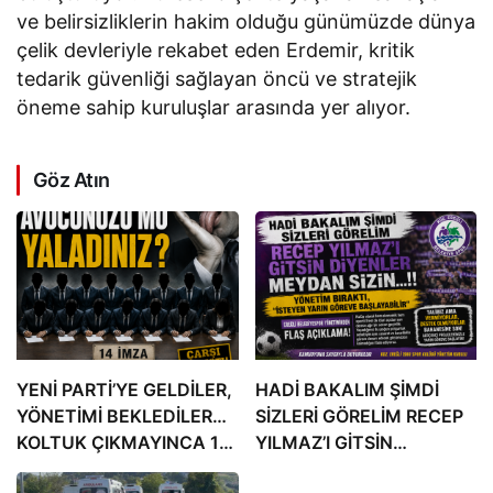
ve belirsizliklerin hakim olduğu günümüzde dünya
çelik devleriyle rekabet eden Erdemir, kritik
tedarik güvenliği sağlayan öncü ve stratejik
öneme sahip kuruluşlar arasında yer alıyor.
Göz Atın
YENİ PARTİ’YE GELDİLER,
HADİ BAKALIM ŞİMDİ
YÖNETİMİ BEKLEDİLER…
SİZLERİ GÖRELİM RECEP
KOLTUK ÇIKMAYINCA 14
YILMAZ’I GİTSİN
İMZA ATTILAR!
DİYENLER” MEYDAN