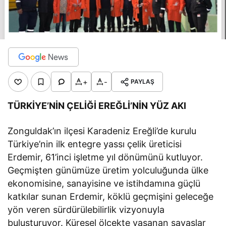
+
-
PAYLAŞ
TÜRKİYE’NİN ÇELİĞİ EREĞLİ’NİN YÜZ AKI
Zonguldak’ın ilçesi Karadeniz Ereğli’de kurulu
Türkiye’nin ilk entegre yassı çelik üreticisi
Erdemir, 61’inci işletme yıl dönümünü kutluyor.
Geçmişten günümüze üretim yolculuğunda ülke
ekonomisine, sanayisine ve istihdamına güçlü
katkılar sunan Erdemir, köklü geçmişini geleceğe
yön veren sürdürülebilirlik vizyonuyla
buluşturuyor. Küresel ölçekte yaşanan savaşlar